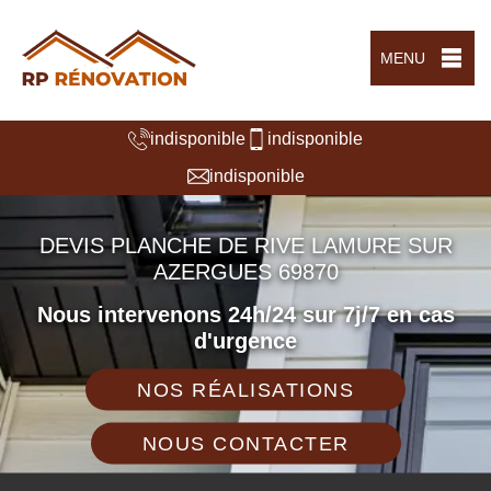
MENU
indisponible
indisponible
indisponible
DEVIS PLANCHE DE RIVE LAMURE SUR
AZERGUES 69870
Nous intervenons 24h/24 sur 7j/7 en cas
d'urgence
NOS RÉALISATIONS
NOUS CONTACTER