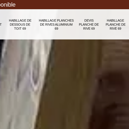
ponible
HABILLAGE DE
HABILLAGE PLANCHES
DEVIS
HABILLAGE
T
DESSOUS DE
DE RIVES ALUMINIUM
PLANCHE DE
PLANCHE DE
TOIT 69
69
RIVE 69
RIVE 69