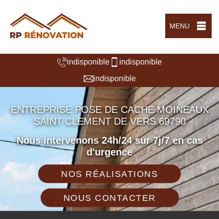
MENU
indisponible
indisponible
indisponible
ENTREPRISE POSE DE CACHE MOINEAUX
SAINT CLEMENT DE VERS 69790
Nous intervenons 24h/24 sur 7j/7 en cas
d'urgence
NOS RÉALISATIONS
NOUS CONTACTER