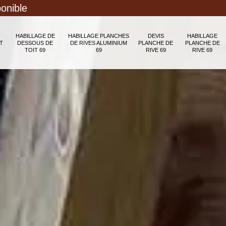
ponible
HABILLAGE DE
HABILLAGE PLANCHES
DEVIS
HABILLAGE
T
DESSOUS DE
DE RIVES ALUMINIUM
PLANCHE DE
PLANCHE DE
TOIT 69
69
RIVE 69
RIVE 69