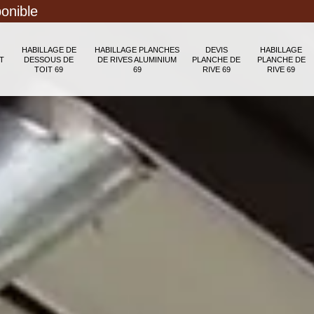
ponible
HABILLAGE DE
HABILLAGE PLANCHES
DEVIS
HABILLAGE
T
DESSOUS DE
DE RIVES ALUMINIUM
PLANCHE DE
PLANCHE DE
TOIT 69
69
RIVE 69
RIVE 69