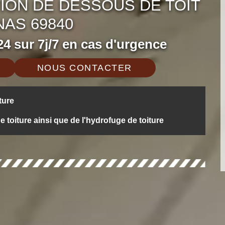
ION DE DESSOUS DE TOIT
NAS 69840
4 sur 7j/7 en cas d'urgence
NOUS CONTACTER
ture
oiture ainsi que de l'hydrofuge de toiture