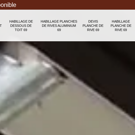
ponible
HABILLAGE DE
HABILLAGE PLANCHES
DEVIS
HABILLAGE
T
DESSOUS DE
DE RIVES ALUMINIUM
PLANCHE DE
PLANCHE DE
TOIT 69
69
RIVE 69
RIVE 69