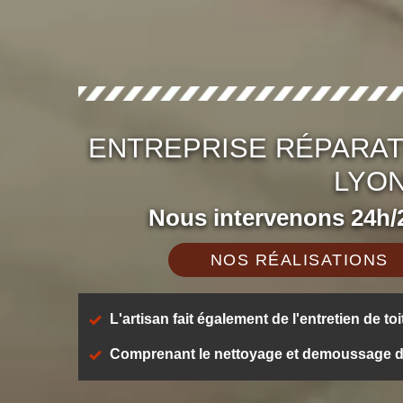
ENTREPRISE RÉPARAT
LYON
Nous intervenons 24h/2
NOS RÉALISATIONS
L'artisan fait également de l'entretien de toi
Comprenant le nettoyage et demoussage de t