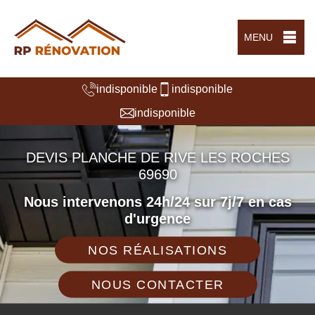
MENU
indisponible
indisponible
indisponible
DEVIS PLANCHE DE RIVE LES ROCHES
69690
Nous intervenons 24h/24 sur 7j/7 en cas
d'urgence
NOS RÉALISATIONS
NOUS CONTACTER