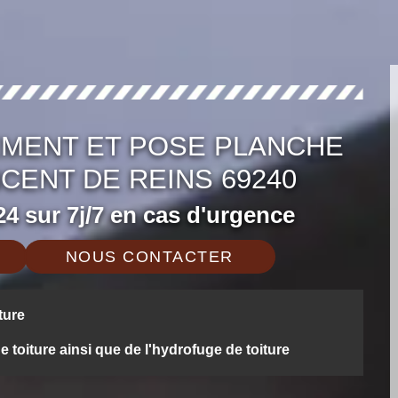
MENT ET POSE PLANCHE
NCENT DE REINS 69240
4 sur 7j/7 en cas d'urgence
NOUS CONTACTER
ture
oiture ainsi que de l'hydrofuge de toiture